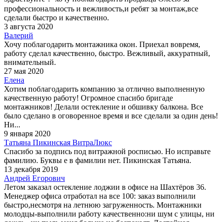
профессиональность и вежливость,и ребят за монтаж,все
сделали быстро и качественно.
3 августа 2020
Валерий
Хочу поблагодарить монтажника окон. Приехал вовремя,
работу сделал качественно, быстро. Вежливый, аккуратный,
внимательный.
27 мая 2020
Елена
Хотим поблагодарить компанию за отлично выполненную
качественную работу! Огромное спасибо бригаде
монтажников! Делали остекление и обшивку балкона. Все
было сделано в оговоренное время и все сделали за один день!
Ни...
9 января 2020
Татьяна Пикинская ВитраЛюкс
Спасибо за подпись под витражной росписью. Но исправьте
фамилию. Буквы е в фамилии нет. Пикинская Татьяна.
13 декабря 2019
Андрей Егорович
Летом заказал остекление лоджии в офисе на Шахтёров 36.
Менеджер офиса отработал на все 100: заказ выполнили
быстро,несмотря на летнюю загруженность. Монтажники
молодцы-выполнили работу качественно:ни шум с улицы, ни