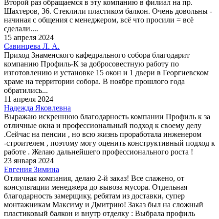
Второй раз обращаемся в эту компанию в филиал на пр.
Шахтеров, 36. Стеклили пластиком балкон. Очень довольны -
начиная с общения с менеджером, всё что просили = всё
сделали....
15 апреля 2024
Савинцева Л. А.
Приход Знаменского кафедрального собора благодарит
компанию Профиль-К за добросовестную работу по
изготовлению и установке 15 окон и 1 двери в Георгиевском
храме на территории собора. В ноябре прошлого года
обратились...
11 апреля 2024
Надежда Яковлевна
Выражаю искреннюю благодарность компании Профиль к за
отличные окна и профессиональный подход к своему делу
.Сейчас на пенсии , но всю жизнь проработала инженером
-строителем , поэтому могу оценить конструктивный подход к
работе . Желаю дальнейшего профессионального роста !
23 января 2024
Евгения Зимина
Отличная компания, делаю 2-й заказ! Все слажено, от
консультации менеджера до вывоза мусора. Отдельная
благодарность замерщику, ребятам из доставки, супер
монтажникам Максиму и Дмитрию! Заказ был на сложный
пластиковый балкон и внутр отделку : Выбрала профиль