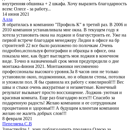
внутренняя обшивка + 2 шкафа. Хочу выразить благодарность
всем: Олесе - за работу...
14 июня 2021
Алла
Я обратилась в компанию "Профиль К" в третий раз. В 2006 и
2010 компания устанавливала мне окна. В текущем году я
хотела установить окна на лоджии и благоустроить ее. Уже на
первой встрече благодаря менеджеру Лидии в офисе на бр
строителей 22 все было разложено по полочкам .Очень
подробно,используя фотографии и образцы в офисе, она
показала мне, как будет выглядеть моя лоджия в конечном
виде. Точно в назначенный срок меня предупредили о дне
монтажа-4июня 2021. Монтажники несомненно
профессионалы высокого уровня.За 8 часов они не только
установили окно, подоконники, но и обшили стены, потолки
и уложили пол. Я бы сравнила их работу с ювелирной!!! Вес
швы и стыки очень аккуратные и незаметные. Конечный
результат вызывает просто воссхищение. Лоджия- уютная и
красивая комната. Еще раз благодарю всех!!! Спасибо за
подаренную радость! Желаю компании и ее сотрудникам
процветания и здоровья!!! А будущим клиентам компании
желаю не жалеть добрых слов!!!
8 февраля 2021
Пепеляева.С.В
Здраствуйте！ хочу поблагодарить продавца Олесю за