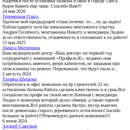
Надеемся после установки балкона и окон в городе Тайга,
будем бывать еще чаще. Спасибо Вам!!!
24 мая 2026
Теремецкая Ольга
Удалили мой предыдущий отзыв почему- то.....ну да ладно!
Поблагодарите хотя бы начальника монтажного участка
Андрея Гусейного, монтажника Никиту и менеджера Лидию
за их ответственность, отзывчивость и отношение к их работе!
15 мая 2025
Лариса Матренина
Наш медицинский центр «Ваш доктор» не первый год
сотрудничает с компанией «Профиль-К», недавно нам
потребовалось заменить двери кабинетов, не закрывая при
этом клинику на ремонт. Переживали, что будут пыль и...
2 августа 2024
Татьяна Шишова
Обратились в офис компании на бр строителей 22 по
остеклению балкона.Работа сделана качественно и в срок.Все
специалисты профи на своем месте.Начиная с менеджера
Лидии и инженера который делал обмеры ,а также парней
монтажников.Все работы сделаны бвстро, мусор вывезен
после демонтажа старого деревянного остекления.Спасибо
большое за работу!!!Рекомендую данную компанию!!!
6 июня 2024
Андрей Савельев