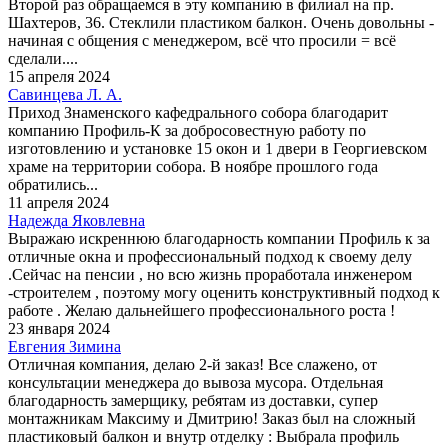
Второй раз обращаемся в эту компанию в филиал на пр.
Шахтеров, 36. Стеклили пластиком балкон. Очень довольны -
начиная с общения с менеджером, всё что просили = всё
сделали....
15 апреля 2024
Савинцева Л. А.
Приход Знаменского кафедрального собора благодарит
компанию Профиль-К за добросовестную работу по
изготовлению и установке 15 окон и 1 двери в Георгиевском
храме на территории собора. В ноябре прошлого года
обратились...
11 апреля 2024
Надежда Яковлевна
Выражаю искреннюю благодарность компании Профиль к за
отличные окна и профессиональный подход к своему делу
.Сейчас на пенсии , но всю жизнь проработала инженером
-строителем , поэтому могу оценить конструктивный подход к
работе . Желаю дальнейшего профессионального роста !
23 января 2024
Евгения Зимина
Отличная компания, делаю 2-й заказ! Все слажено, от
консультации менеджера до вывоза мусора. Отдельная
благодарность замерщику, ребятам из доставки, супер
монтажникам Максиму и Дмитрию! Заказ был на сложный
пластиковый балкон и внутр отделку : Выбрала профиль