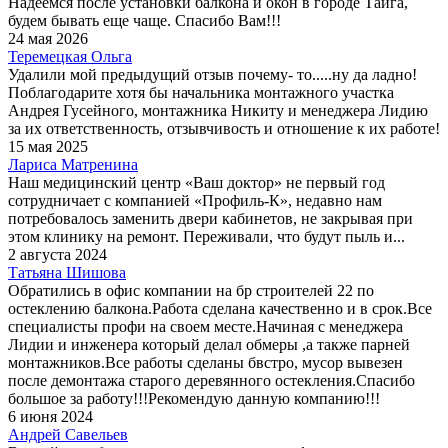
Надеемся после установки балкона и окон в городе Тайга,
будем бывать еще чаще. Спасибо Вам!!!
24 мая 2026
Теремецкая Ольга
Удалили мой предыдущий отзыв почему- то.....ну да ладно!
Поблагодарите хотя бы начальника монтажного участка
Андрея Гусейного, монтажника Никиту и менеджера Лидию
за их ответственность, отзывчивость и отношение к их работе!
15 мая 2025
Лариса Матренина
Наш медицинский центр «Ваш доктор» не первый год
сотрудничает с компанией «Профиль-К», недавно нам
потребовалось заменить двери кабинетов, не закрывая при
этом клинику на ремонт. Переживали, что будут пыль и...
2 августа 2024
Татьяна Шишова
Обратились в офис компании на бр строителей 22 по
остеклению балкона.Работа сделана качественно и в срок.Все
специалисты профи на своем месте.Начиная с менеджера
Лидии и инженера который делал обмеры ,а также парней
монтажников.Все работы сделаны бвстро, мусор вывезен
после демонтажа старого деревянного остекления.Спасибо
большое за работу!!!Рекомендую данную компанию!!!
6 июня 2024
Андрей Савельев