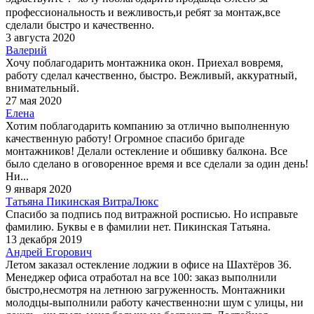
профессиональность и вежливость,и ребят за монтаж,все
сделали быстро и качественно.
3 августа 2020
Валерий
Хочу поблагодарить монтажника окон. Приехал вовремя,
работу сделал качественно, быстро. Вежливый, аккуратный,
внимательный.
27 мая 2020
Елена
Хотим поблагодарить компанию за отлично выполненную
качественную работу! Огромное спасибо бригаде
монтажников! Делали остекление и обшивку балкона. Все
было сделано в оговоренное время и все сделали за один день!
Ни...
9 января 2020
Татьяна Пикинская ВитраЛюкс
Спасибо за подпись под витражной росписью. Но исправьте
фамилию. Буквы е в фамилии нет. Пикинская Татьяна.
13 декабря 2019
Андрей Егорович
Летом заказал остекление лоджии в офисе на Шахтёров 36.
Менеджер офиса отработал на все 100: заказ выполнили
быстро,несмотря на летнюю загруженность. Монтажники
молодцы-выполнили работу качественно:ни шум с улицы, ни