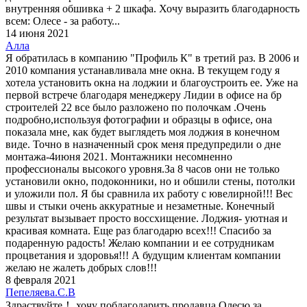
внутренняя обшивка + 2 шкафа. Хочу выразить благодарность
всем: Олесе - за работу...
14 июня 2021
Алла
Я обратилась в компанию "Профиль К" в третий раз. В 2006 и
2010 компания устанавливала мне окна. В текущем году я
хотела установить окна на лоджии и благоустроить ее. Уже на
первой встрече благодаря менеджеру Лидии в офисе на бр
строителей 22 все было разложено по полочкам .Очень
подробно,используя фотографии и образцы в офисе, она
показала мне, как будет выглядеть моя лоджия в конечном
виде. Точно в назначенный срок меня предупредили о дне
монтажа-4июня 2021. Монтажники несомненно
профессионалы высокого уровня.За 8 часов они не только
установили окно, подоконники, но и обшили стены, потолки
и уложили пол. Я бы сравнила их работу с ювелирной!!! Вес
швы и стыки очень аккуратные и незаметные. Конечный
результат вызывает просто воссхищение. Лоджия- уютная и
красивая комната. Еще раз благодарю всех!!! Спасибо за
подаренную радость! Желаю компании и ее сотрудникам
процветания и здоровья!!! А будущим клиентам компании
желаю не жалеть добрых слов!!!
8 февраля 2021
Пепеляева.С.В
Здраствуйте！ хочу поблагодарить продавца Олесю за