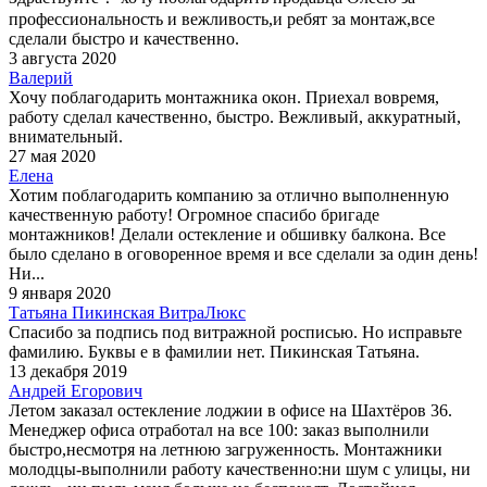
профессиональность и вежливость,и ребят за монтаж,все
сделали быстро и качественно.
3 августа 2020
Валерий
Хочу поблагодарить монтажника окон. Приехал вовремя,
работу сделал качественно, быстро. Вежливый, аккуратный,
внимательный.
27 мая 2020
Елена
Хотим поблагодарить компанию за отлично выполненную
качественную работу! Огромное спасибо бригаде
монтажников! Делали остекление и обшивку балкона. Все
было сделано в оговоренное время и все сделали за один день!
Ни...
9 января 2020
Татьяна Пикинская ВитраЛюкс
Спасибо за подпись под витражной росписью. Но исправьте
фамилию. Буквы е в фамилии нет. Пикинская Татьяна.
13 декабря 2019
Андрей Егорович
Летом заказал остекление лоджии в офисе на Шахтёров 36.
Менеджер офиса отработал на все 100: заказ выполнили
быстро,несмотря на летнюю загруженность. Монтажники
молодцы-выполнили работу качественно:ни шум с улицы, ни