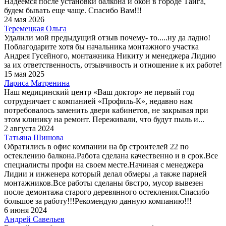
Надеемся после установки балкона и окон в городе Тайга,
будем бывать еще чаще. Спасибо Вам!!!
24 мая 2026
Теремецкая Ольга
Удалили мой предыдущий отзыв почему- то.....ну да ладно!
Поблагодарите хотя бы начальника монтажного участка
Андрея Гусейного, монтажника Никиту и менеджера Лидию
за их ответственность, отзывчивость и отношение к их работе!
15 мая 2025
Лариса Матренина
Наш медицинский центр «Ваш доктор» не первый год
сотрудничает с компанией «Профиль-К», недавно нам
потребовалось заменить двери кабинетов, не закрывая при
этом клинику на ремонт. Переживали, что будут пыль и...
2 августа 2024
Татьяна Шишова
Обратились в офис компании на бр строителей 22 по
остеклению балкона.Работа сделана качественно и в срок.Все
специалисты профи на своем месте.Начиная с менеджера
Лидии и инженера который делал обмеры ,а также парней
монтажников.Все работы сделаны бвстро, мусор вывезен
после демонтажа старого деревянного остекления.Спасибо
большое за работу!!!Рекомендую данную компанию!!!
6 июня 2024
Андрей Савельев