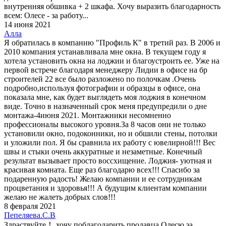
внутренняя обшивка + 2 шкафа. Хочу выразить благодарность
всем: Олесе - за работу...
14 июня 2021
Алла
Я обратилась в компанию "Профиль К" в третий раз. В 2006 и
2010 компания устанавливала мне окна. В текущем году я
хотела установить окна на лоджии и благоустроить ее. Уже на
первой встрече благодаря менеджеру Лидии в офисе на бр
строителей 22 все было разложено по полочкам .Очень
подробно,используя фотографии и образцы в офисе, она
показала мне, как будет выглядеть моя лоджия в конечном
виде. Точно в назначенный срок меня предупредили о дне
монтажа-4июня 2021. Монтажники несомненно
профессионалы высокого уровня.За 8 часов они не только
установили окно, подоконники, но и обшили стены, потолки
и уложили пол. Я бы сравнила их работу с ювелирной!!! Вес
швы и стыки очень аккуратные и незаметные. Конечный
результат вызывает просто воссхищение. Лоджия- уютная и
красивая комната. Еще раз благодарю всех!!! Спасибо за
подаренную радость! Желаю компании и ее сотрудникам
процветания и здоровья!!! А будущим клиентам компании
желаю не жалеть добрых слов!!!
8 февраля 2021
Пепеляева.С.В
Здраствуйте！ хочу поблагодарить продавца Олесю за