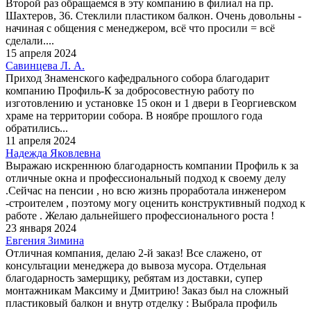
Второй раз обращаемся в эту компанию в филиал на пр.
Шахтеров, 36. Стеклили пластиком балкон. Очень довольны -
начиная с общения с менеджером, всё что просили = всё
сделали....
15 апреля 2024
Савинцева Л. А.
Приход Знаменского кафедрального собора благодарит
компанию Профиль-К за добросовестную работу по
изготовлению и установке 15 окон и 1 двери в Георгиевском
храме на территории собора. В ноябре прошлого года
обратились...
11 апреля 2024
Надежда Яковлевна
Выражаю искреннюю благодарность компании Профиль к за
отличные окна и профессиональный подход к своему делу
.Сейчас на пенсии , но всю жизнь проработала инженером
-строителем , поэтому могу оценить конструктивный подход к
работе . Желаю дальнейшего профессионального роста !
23 января 2024
Евгения Зимина
Отличная компания, делаю 2-й заказ! Все слажено, от
консультации менеджера до вывоза мусора. Отдельная
благодарность замерщику, ребятам из доставки, супер
монтажникам Максиму и Дмитрию! Заказ был на сложный
пластиковый балкон и внутр отделку : Выбрала профиль