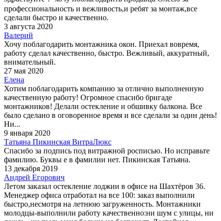
профессиональность и вежливость,и ребят за монтаж,все
сделали быстро и качественно.
3 августа 2020
Валерий
Хочу поблагодарить монтажника окон. Приехал вовремя,
работу сделал качественно, быстро. Вежливый, аккуратный,
внимательный.
27 мая 2020
Елена
Хотим поблагодарить компанию за отлично выполненную
качественную работу! Огромное спасибо бригаде
монтажников! Делали остекление и обшивку балкона. Все
было сделано в оговоренное время и все сделали за один день!
Ни...
9 января 2020
Татьяна Пикинская ВитраЛюкс
Спасибо за подпись под витражной росписью. Но исправьте
фамилию. Буквы е в фамилии нет. Пикинская Татьяна.
13 декабря 2019
Андрей Егорович
Летом заказал остекление лоджии в офисе на Шахтёров 36.
Менеджер офиса отработал на все 100: заказ выполнили
быстро,несмотря на летнюю загруженность. Монтажники
молодцы-выполнили работу качественно:ни шум с улицы, ни