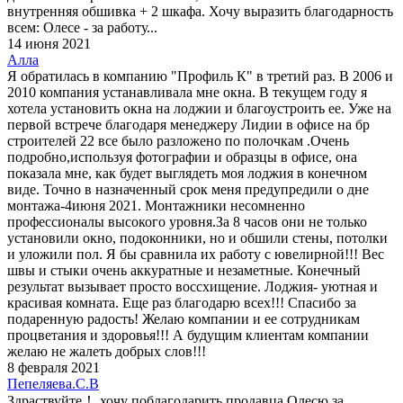
внутренняя обшивка + 2 шкафа. Хочу выразить благодарность
всем: Олесе - за работу...
14 июня 2021
Алла
Я обратилась в компанию "Профиль К" в третий раз. В 2006 и
2010 компания устанавливала мне окна. В текущем году я
хотела установить окна на лоджии и благоустроить ее. Уже на
первой встрече благодаря менеджеру Лидии в офисе на бр
строителей 22 все было разложено по полочкам .Очень
подробно,используя фотографии и образцы в офисе, она
показала мне, как будет выглядеть моя лоджия в конечном
виде. Точно в назначенный срок меня предупредили о дне
монтажа-4июня 2021. Монтажники несомненно
профессионалы высокого уровня.За 8 часов они не только
установили окно, подоконники, но и обшили стены, потолки
и уложили пол. Я бы сравнила их работу с ювелирной!!! Вес
швы и стыки очень аккуратные и незаметные. Конечный
результат вызывает просто воссхищение. Лоджия- уютная и
красивая комната. Еще раз благодарю всех!!! Спасибо за
подаренную радость! Желаю компании и ее сотрудникам
процветания и здоровья!!! А будущим клиентам компании
желаю не жалеть добрых слов!!!
8 февраля 2021
Пепеляева.С.В
Здраствуйте！ хочу поблагодарить продавца Олесю за