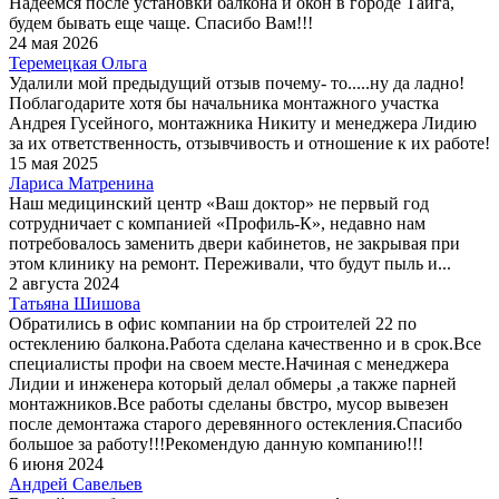
Надеемся после установки балкона и окон в городе Тайга,
будем бывать еще чаще. Спасибо Вам!!!
24 мая 2026
Теремецкая Ольга
Удалили мой предыдущий отзыв почему- то.....ну да ладно!
Поблагодарите хотя бы начальника монтажного участка
Андрея Гусейного, монтажника Никиту и менеджера Лидию
за их ответственность, отзывчивость и отношение к их работе!
15 мая 2025
Лариса Матренина
Наш медицинский центр «Ваш доктор» не первый год
сотрудничает с компанией «Профиль-К», недавно нам
потребовалось заменить двери кабинетов, не закрывая при
этом клинику на ремонт. Переживали, что будут пыль и...
2 августа 2024
Татьяна Шишова
Обратились в офис компании на бр строителей 22 по
остеклению балкона.Работа сделана качественно и в срок.Все
специалисты профи на своем месте.Начиная с менеджера
Лидии и инженера который делал обмеры ,а также парней
монтажников.Все работы сделаны бвстро, мусор вывезен
после демонтажа старого деревянного остекления.Спасибо
большое за работу!!!Рекомендую данную компанию!!!
6 июня 2024
Андрей Савельев