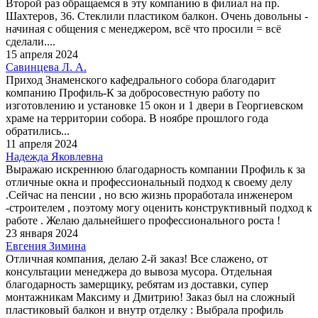
Второй раз обращаемся в эту компанию в филиал на пр.
Шахтеров, 36. Стеклили пластиком балкон. Очень довольны -
начиная с общения с менеджером, всё что просили = всё
сделали....
15 апреля 2024
Савинцева Л. А.
Приход Знаменского кафедрального собора благодарит
компанию Профиль-К за добросовестную работу по
изготовлению и установке 15 окон и 1 двери в Георгиевском
храме на территории собора. В ноябре прошлого года
обратились...
11 апреля 2024
Надежда Яковлевна
Выражаю искреннюю благодарность компании Профиль к за
отличные окна и профессиональный подход к своему делу
.Сейчас на пенсии , но всю жизнь проработала инженером
-строителем , поэтому могу оценить конструктивный подход к
работе . Желаю дальнейшего профессионального роста !
23 января 2024
Евгения Зимина
Отличная компания, делаю 2-й заказ! Все слажено, от
консультации менеджера до вывоза мусора. Отдельная
благодарность замерщику, ребятам из доставки, супер
монтажникам Максиму и Дмитрию! Заказ был на сложный
пластиковый балкон и внутр отделку : Выбрала профиль