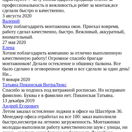
профессиональность и вежливость,и ребят за монтаж,все
сделали быстро и качественно.
3 августа 2020
Валерий
Хочу поблагодарить монтажника окон. Приехал вовремя,
работу сделал качественно, быстро. Вежливый, аккуратный,
внимательный.
27 мая 2020
Елена
Хотим поблагодарить компанию за отлично выполненную
качественную работу! Огромное спасибо бригаде
монтажников! Делали остекление и обшивку балкона. Все
было сделано в оговоренное время и все сделали за один день!
Ни...
9 января 2020
Татьяна Пикинская ВитраЛюкс
Спасибо за подпись под витражной росписью. Но исправьте
фамилию. Буквы е в фамилии нет. Пикинская Татьяна.
13 декабря 2019
Андрей Егорович
Летом заказал остекление лоджии в офисе на Шахтёров 36.
Менеджер офиса отработал на все 100: заказ выполнили
быстро,несмотря на летнюю загруженность. Монтажники
молодцы-выполнили работу качественно:ни шум с улицы, ни