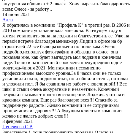
внутренняя обшивка + 2 шкафа. Хочу выразить благодарность
всем: Олесе - за работу...
14 июня 2021
Алла
Я обратилась в компанию "Профиль К" в третий раз. В 2006 и
2010 компания устанавливала мне окна. В текущем году я
хотела установить окна на лоджии и благоустроить ее. Уже на
первой встрече благодаря менеджеру Лидии в офисе на бр
строителей 22 все было разложено по полочкам .Очень
подробно,используя фотографии и образцы в офисе, она
показала мне, как будет выглядеть моя лоджия в конечном
виде. Точно в назначенный срок меня предупредили о дне
монтажа-4июня 2021. Монтажники несомненно
профессионалы высокого уровня.За 8 часов они не только
установили окно, подоконники, но и обшили стены, потолки
и уложили пол. Я бы сравнила их работу с ювелирной!!! Вес
швы и стыки очень аккуратные и незаметные. Конечный
результат вызывает просто воссхищение. Лоджия- уютная и
красивая комната. Еще раз благодарю всех!!! Спасибо за
подаренную радость! Желаю компании и ее сотрудникам
процветания и здоровья!!! А будущим клиентам компании
желаю не жалеть добрых слов!!!
8 февраля 2021
Пепеляева.С.В
Здраствуйте！ хочу поблагодарить продавца Олесю за