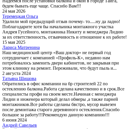
Надеемся после установки балкона и окон в городе Тайга,
будем бывать еще чаще. Спасибо Вам!!!
24 мая 2026
Теремецкая Ольга
Удалили мой предыдущий отзыв почему- то.....ну да ладно!
Поблагодарите хотя бы начальника монтажного участка
Андрея Гусейного, монтажника Никиту и менеджера Лидию
за их ответственность, отзывчивость и отношение к их работе!
15 мая 2025
Лариса Матренина
Наш медицинский центр «Ваш доктор» не первый год
сотрудничает с компанией «Профиль-К», недавно нам
потребовалось заменить двери кабинетов, не закрывая при
этом клинику на ремонт. Переживали, что будут пыль и...
2 августа 2024
Татьяна Шишова
Обратились в офис компании на бр строителей 22 по
остеклению балкона.Работа сделана качественно и в срок.Все
специалисты профи на своем месте.Начиная с менеджера
Лидии и инженера который делал обмеры ,а также парней
монтажников.Все работы сделаны бвстро, мусор вывезен
после демонтажа старого деревянного остекления.Спасибо
большое за работу!!!Рекомендую данную компанию!!!
6 июня 2024
Андрей Савельев