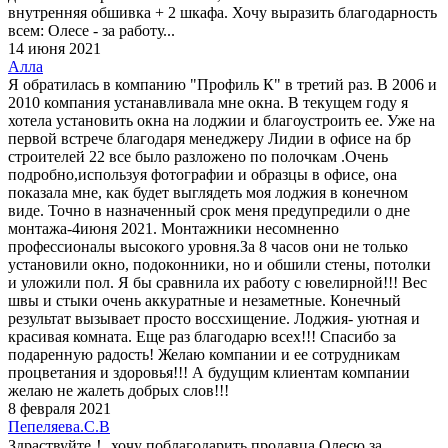
внутренняя обшивка + 2 шкафа. Хочу выразить благодарность
всем: Олесе - за работу...
14 июня 2021
Алла
Я обратилась в компанию "Профиль К" в третий раз. В 2006 и
2010 компания устанавливала мне окна. В текущем году я
хотела установить окна на лоджии и благоустроить ее. Уже на
первой встрече благодаря менеджеру Лидии в офисе на бр
строителей 22 все было разложено по полочкам .Очень
подробно,используя фотографии и образцы в офисе, она
показала мне, как будет выглядеть моя лоджия в конечном
виде. Точно в назначенный срок меня предупредили о дне
монтажа-4июня 2021. Монтажники несомненно
профессионалы высокого уровня.За 8 часов они не только
установили окно, подоконники, но и обшили стены, потолки
и уложили пол. Я бы сравнила их работу с ювелирной!!! Вес
швы и стыки очень аккуратные и незаметные. Конечный
результат вызывает просто воссхищение. Лоджия- уютная и
красивая комната. Еще раз благодарю всех!!! Спасибо за
подаренную радость! Желаю компании и ее сотрудникам
процветания и здоровья!!! А будущим клиентам компании
желаю не жалеть добрых слов!!!
8 февраля 2021
Пепеляева.С.В
Здраствуйте！ хочу поблагодарить продавца Олесю за