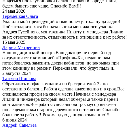
Надеемся после установки балкона и окон в городе Тайга,
будем бывать еще чаще. Спасибо Вам!!!
24 мая 2026
Теремецкая Ольга
Удалили мой предыдущий отзыв почему- то.....ну да ладно!
Поблагодарите хотя бы начальника монтажного участка
Андрея Гусейного, монтажника Никиту и менеджера Лидию
за их ответственность, отзывчивость и отношение к их работе!
15 мая 2025
Лариса Матренина
Наш медицинский центр «Ваш доктор» не первый год
сотрудничает с компанией «Профиль-К», недавно нам
потребовалось заменить двери кабинетов, не закрывая при
этом клинику на ремонт. Переживали, что будут пыль и...
2 августа 2024
Татьяна Шишова
Обратились в офис компании на бр строителей 22 по
остеклению балкона.Работа сделана качественно и в срок.Все
специалисты профи на своем месте.Начиная с менеджера
Лидии и инженера который делал обмеры ,а также парней
монтажников.Все работы сделаны бвстро, мусор вывезен
после демонтажа старого деревянного остекления.Спасибо
большое за работу!!!Рекомендую данную компанию!!!
6 июня 2024
Андрей Савельев