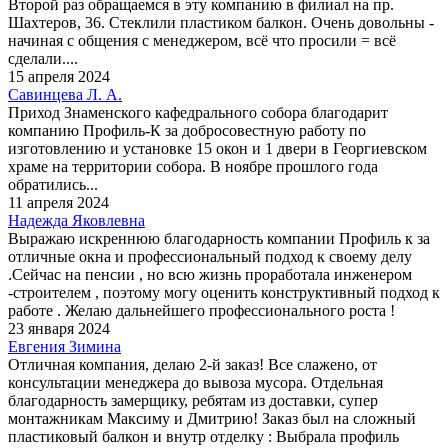
Второй раз обращаемся в эту компанию в филиал на пр.
Шахтеров, 36. Стеклили пластиком балкон. Очень довольны -
начиная с общения с менеджером, всё что просили = всё
сделали....
15 апреля 2024
Савинцева Л. А.
Приход Знаменского кафедрального собора благодарит
компанию Профиль-К за добросовестную работу по
изготовлению и установке 15 окон и 1 двери в Георгиевском
храме на территории собора. В ноябре прошлого года
обратились...
11 апреля 2024
Надежда Яковлевна
Выражаю искреннюю благодарность компании Профиль к за
отличные окна и профессиональный подход к своему делу
.Сейчас на пенсии , но всю жизнь проработала инженером
-строителем , поэтому могу оценить конструктивный подход к
работе . Желаю дальнейшего профессионального роста !
23 января 2024
Евгения Зимина
Отличная компания, делаю 2-й заказ! Все слажено, от
консультации менеджера до вывоза мусора. Отдельная
благодарность замерщику, ребятам из доставки, супер
монтажникам Максиму и Дмитрию! Заказ был на сложный
пластиковый балкон и внутр отделку : Выбрала профиль