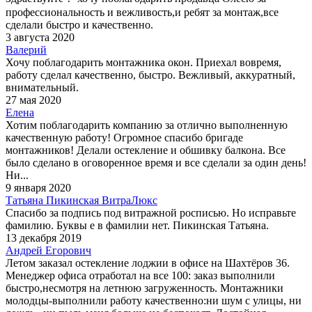
профессиональность и вежливость,и ребят за монтаж,все
сделали быстро и качественно.
3 августа 2020
Валерий
Хочу поблагодарить монтажника окон. Приехал вовремя,
работу сделал качественно, быстро. Вежливый, аккуратный,
внимательный.
27 мая 2020
Елена
Хотим поблагодарить компанию за отлично выполненную
качественную работу! Огромное спасибо бригаде
монтажников! Делали остекление и обшивку балкона. Все
было сделано в оговоренное время и все сделали за один день!
Ни...
9 января 2020
Татьяна Пикинская ВитраЛюкс
Спасибо за подпись под витражной росписью. Но исправьте
фамилию. Буквы е в фамилии нет. Пикинская Татьяна.
13 декабря 2019
Андрей Егорович
Летом заказал остекление лоджии в офисе на Шахтёров 36.
Менеджер офиса отработал на все 100: заказ выполнили
быстро,несмотря на летнюю загруженность. Монтажники
молодцы-выполнили работу качественно:ни шум с улицы, ни