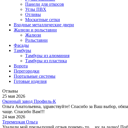
Панели для откосов
Углы ПВХ
Отливы
Москитные сетки
Входные металлические двери
Жалюзи и рольставни
Жалюзи
Рольставни
Фасады
Тамбуры
Тамбуры из алюминия
Тамбуры из пластика
Ворота
Перегородки
Портальные системы
Готовые изделия
Отзывы
25 мая 2026
Оконный завод Профиль-К
Ольга Анатольевна, здравствуйте! Спасибо за Ваш выбор, обяз
чаще. Спасибо Вам!!!
24 мая 2026
Теремецкая Ольга
Удалили мой предыдущий отзыв почему- то.....ну да ладно! П