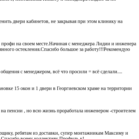
нить двери кабинетов, не закрывая при этом клинику на
ы профи на своем месте.Начиная с менеджера Лидии и инженера
вянного остекления.Спасибо большое за работу!!!Рекомендую
общения с менеджером, всё что просили = всё сделали....
овке 15 окон и 1 двери в Георгиевском храме на территории
на пенсии , но всю жизнь проработала инженером -строителем
ерщику, ребятам из доставки, супер монтажникам Максиму и
.Спасибо,всему коллективу Профиль-к!