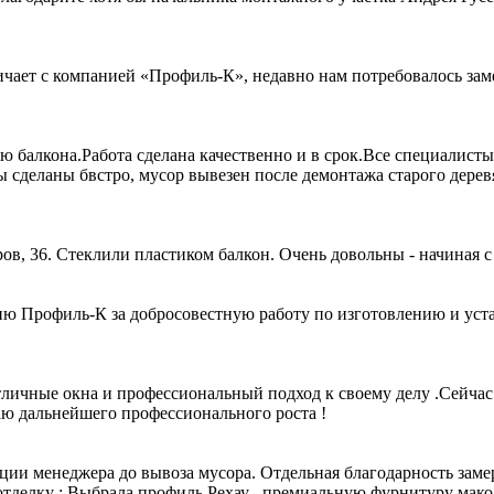
ает с компанией «Профиль-К», недавно нам потребовалось заме
ю балкона.Работа сделана качественно и в срок.Все специалист
ы сделаны бвстро, мусор вывезен после демонтажа старого дере
в, 36. Стеклили пластиком балкон. Очень довольны - начиная с 
ю Профиль-К за добросовестную работу по изготовлению и устан
ичные окна и профессиональный подход к своему делу .Сейчас 
аю дальнейшего профессионального роста !
тации менеджера до вывоза мусора. Отдельная благодарность зам
тделку : Выбрала профиль Рехау , премиальную фурнитуру мако