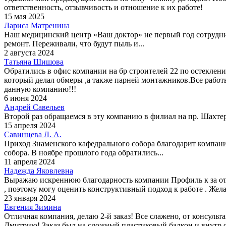
ответственность, отзывчивость и отношение к их работе!
15 мая 2025
Лариса Матренина
Наш медицинский центр «Ваш доктор» не первый год сотруднич
ремонт. Переживали, что будут пыль и...
2 августа 2024
Татьяна Шишова
Обратились в офис компании на бр строителей 22 по остеклени
который делал обмеры ,а также парней монтажников.Все работ
данную компанию!!!
6 июня 2024
Андрей Савельев
Второй раз обращаемся в эту компанию в филиал на пр. Шахтеро
15 апреля 2024
Савинцева Л. А.
Приход Знаменского кафедрального собора благодарит компани
собора. В ноябре прошлого года обратились...
11 апреля 2024
Надежда Яковлевна
Выражаю искреннюю благодарность компании Профиль к за отл
, поэтому могу оценить конструктивный подход к работе . Жел
23 января 2024
Евгения Зимина
Отличная компания, делаю 2-й заказ! Все слажено, от консуль
Дмитрию! Заказ был на сложный пластиковый балкон и внутр о