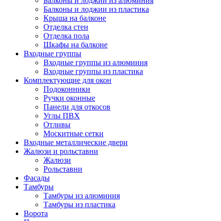
Балконы и лоджии из алюминия
Балконы и лоджии из пластика
Крыша на балконе
Отделка стен
Отделка пола
Шкафы на балконе
Входные группы
Входные группы из алюминия
Входные группы из пластика
Комплектующие для окон
Подоконники
Ручки оконные
Панели для откосов
Углы ПВХ
Отливы
Москитные сетки
Входные металлические двери
Жалюзи и рольставни
Жалюзи
Рольставни
Фасады
Тамбуры
Тамбуры из алюминия
Тамбуры из пластика
Ворота