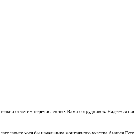
ательно отметим перечисленных Вами сотрудников. Надеемся посл
облагодарите хотя бы начальника монтажного участка Андрея Гу